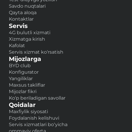
Savdo nuqtalari
Qayta aloqa
Kontaktlar
Servis
4G bulutli xizmati
Xizmatga kirish
Kafolat
Servis xizmat ko‘rsatish
Mijozlarga
BYD club
Konfigurator
Yangiliklar
Maxsus takliflar
Mijozlar fikri
Ko‘p beriladigan savollar
Qoidalar
Maxfiylik siyosati
Foydalanish kelishuvi
Servis xizmatlari bo‘yicha
ommaviy oferta