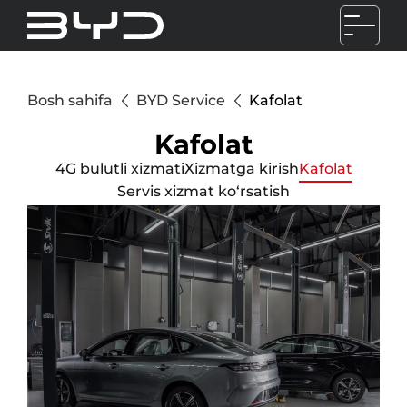
Bosh sahifa
BYD Service
Kafolat
Kafolat
4G bulutli xizmati
Xizmatga kirish
Kafolat
Servis xizmat ko‘rsatish