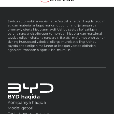
Saytda avtomobillar va xizmat ko‘rsatish shartlari haqida taqdim
etilgan materiallar faqat ma'lumot uchun mo‘ljallangan va
ommaviy oferta hisoblanmaydi. Ushbu saytda ko'rsatilgan
barcha narxlar distribyutor tomonidan hisoblangan maksimal
tavsiya etilgan chakana narxlardir. Batafsil ma'lumot olish uchun
sizning hududdagi vakolatli dilerga murojaat qiling. Ushbu
saytda chop etilgan ma'lumotlar istalgan vaqtda oldindan
ogohlantirmasdan o‘zgartirilishi mumkin.
BYD haqida
Kompaniya haqida
Model qatori
Test-drayvga yozilish