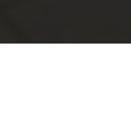
BENI MOTORS
kompaniyasi
BYD Samarkand (Beni Motors MChJ) BYD
brendining (BYD Central Asia) Oʻzbekistondagi
rasmiy dileri hisoblanadi.
Biz sizning biznesingizga ilg'or texnologiyalar,
yuqori darajadagi qulaylik va ishonchlilikni o'zida
mujassam etgan avtomobillarning to'liq
assortimentini taklif qilishdan mamnunmiz. Biz
bilan siz elektromobillarni ham, gibrid