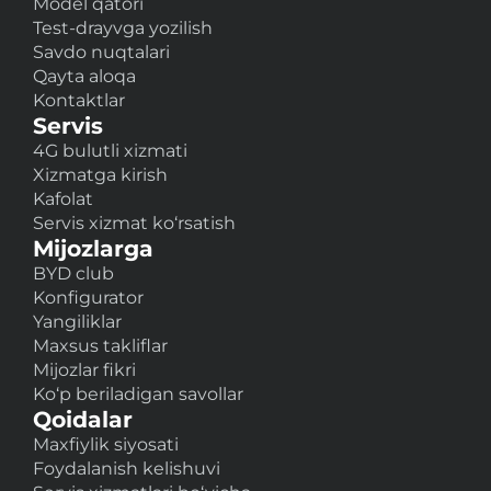
Model qatori
Test-drayvga yozilish
Savdo nuqtalari
Qayta aloqa
Kontaktlar
Servis
4G bulutli xizmati
Xizmatga kirish
Kafolat
Servis xizmat ko‘rsatish
Mijozlarga
BYD club
Konfigurator
Yangiliklar
Maxsus takliflar
Mijozlar fikri
Ko‘p beriladigan savollar
Qoidalar
Maxfiylik siyosati
Foydalanish kelishuvi