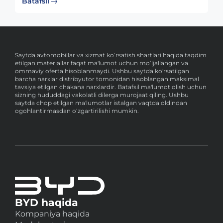
Batafsil
Saytda avtomobillar va xizmat ko‘rsatish shartlari haqida taqdim
etilgan materiallar faqat ma'lumot uchun mo‘ljallangan va
ommaviy oferta hisoblanmaydi. Ushbu saytda ko'rsatilgan
barcha narxlar distribyutor tomonidan hisoblangan maksimal
tavsiya etilgan chakana narxlardir. Batafsil ma'lumot olish uchun
sizning hududdagi vakolatli dilerga murojaat qiling. Ushbu
saytda chop etilgan ma'lumotlar istalgan vaqtda oldindan
ogohlantirmasdan o‘zgartirilishi mumkin.
BYD haqida
Kompaniya haqida