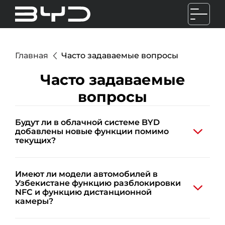
Главная
Часто задаваемые вопросы
Часто задаваемые
вопросы
Будут ли в облачной системе BYD
добавлены новые функции помимо
текущих?
BYD постоянно стремится предоставить
Имеют ли модели автомобилей в
потребителям больше
Узбекистане функцию разблокировки
интеллектуальныx функций. В данный
NFC и функцию дистанционной
момент в Узбекистане поддерживается
камеры?
только облачная служба на
программном обеспечении BYD. В