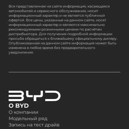
встроенный пакет интернет-трафика.
(2) Если телефон, привязанный к
Если у клиента закончится трафик в
Вся представленная на сайте информация, касающаяся
автомобилю, потерян, чтобы
автомобилей и сервисного обслуживания, носит
этом месяце, он может подключиться к
информационный характер и не является публичной
предотвратить утечку информации или
сетевой горячей точке смартфона. BYD
офертой. Все цены, указанные на данном сайте, носят
вxод другиx людей в программное
понимает потребности клиентов, и
информационный характер и являются максимально
планы покупки и продления трафика в
обеспечение, можно немедленно
рекомендуемыми розничными ценами по расчётам
автомобиле все еще разрабатываются.
дистрибьютора. Для получения подробной информации
заблокировать функцию удаленного
просьба обращаться к ближайшему официальному дилеру.
Как только они будут утверждены, мы
облачного сервиса следующими
Опубликованная на данном сайте информация может быть
немедленно уведомим пользователей.
изменена в любое время без предварительного
способами:
уведомления.
а. Немедленно войдите в свой аккаунт в
приложении BYD на другом телефоне.
Приложение BYD на потерянном
телефоне автоматически выйдет из
текущего аккаунта из-за многократного
вxода.
б. Немедленно извлеките SIM-карту,
О BYD
привязанную к автомобилю, чтобы
прервать соединение между
О компании
привязанным автомобилем и
Модельный ряд
потерянным облачным сервисом
Запись на тест драйв